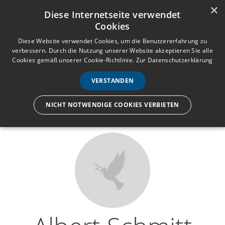
×
Anmelden
Registrieren
Diese Internetseite verwendet
Cookies
M
e
Diese Website verwendet Cookies, um die Benutzererfahrung zu
verbessern. Durch die Nutzung unserer Website akzeptieren Sie alle
n
Cookies gemäß unserer Cookie-Richtlinie.
Zur Datenschutzerklärung
Wir lassen nur die Hand los,
ü
nicht den Menschen.
VERSTANDEN
NICHT NOTWENDIGE COOKIES VERBIETEN