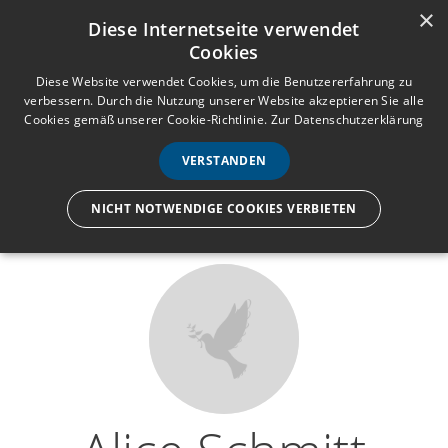
×
Anmelden
Registrieren
Diese Internetseite verwendet
Cookies
M
e
Diese Website verwendet Cookies, um die Benutzererfahrung zu
verbessern. Durch die Nutzung unserer Website akzeptieren Sie alle
n
Cookies gemäß unserer Cookie-Richtlinie.
Zur Datenschutzerklärung
Wir lassen nur die Hand los,
ü
nicht den Menschen.
VERSTANDEN
NICHT NOTWENDIGE COOKIES VERBIETEN