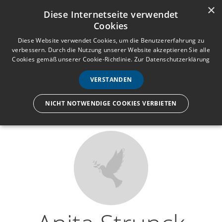
×
Anmelden
Registrieren
Diese Internetseite verwendet
Cookies
M
e
Diese Website verwendet Cookies, um die Benutzererfahrung zu
verbessern. Durch die Nutzung unserer Website akzeptieren Sie alle
n
Cookies gemäß unserer Cookie-Richtlinie.
Zur Datenschutzerklärung
Wir lassen nur die Hand los,
ü
nicht den Menschen.
VERSTANDEN
NICHT NOTWENDIGE COOKIES VERBIETEN