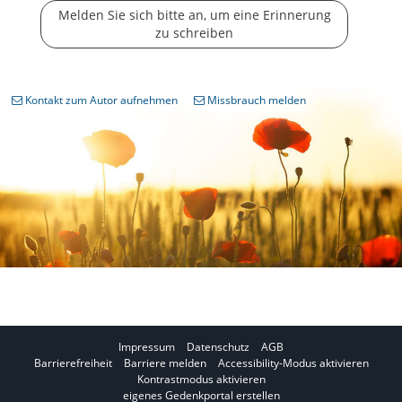
Melden Sie sich bitte an, um eine Erinnerung
zu schreiben
Kontakt zum Autor aufnehmen
Missbrauch melden
Impressum
Datenschutz
AGB
I
Barrierefreiheit
Barriere melden
Accessibility-Modus aktivieren
I
m
Kontrastmodus aktivieren
m
A
eigenes Gedenkportal erstellen