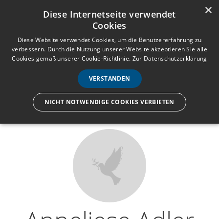
×
Anmelden
Registrieren
Diese Internetseite verwendet
Cookies
M
e
Diese Website verwendet Cookies, um die Benutzererfahrung zu
verbessern. Durch die Nutzung unserer Website akzeptieren Sie alle
n
Cookies gemäß unserer Cookie-Richtlinie.
Zur Datenschutzerklärung
Wir lassen nur die Hand los,
ü
nicht den Menschen.
VERSTANDEN
NICHT NOTWENDIGE COOKIES VERBIETEN