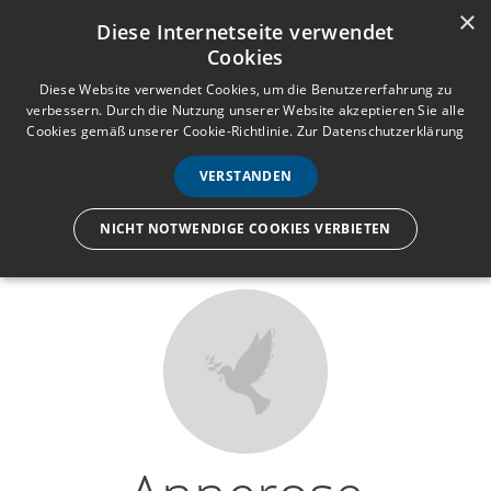
×
Anmelden
Registrieren
Diese Internetseite verwendet
Cookies
M
e
Diese Website verwendet Cookies, um die Benutzererfahrung zu
verbessern. Durch die Nutzung unserer Website akzeptieren Sie alle
n
Cookies gemäß unserer Cookie-Richtlinie.
Zur Datenschutzerklärung
Wir lassen nur die Hand los,
ü
nicht den Menschen.
VERSTANDEN
NICHT NOTWENDIGE COOKIES VERBIETEN