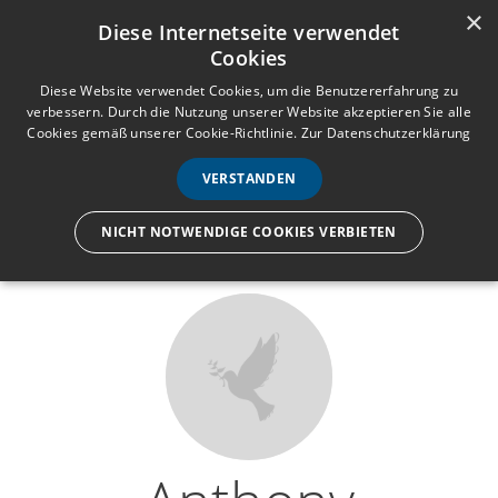
×
Anmelden
Registrieren
Diese Internetseite verwendet
Cookies
M
e
Diese Website verwendet Cookies, um die Benutzererfahrung zu
verbessern. Durch die Nutzung unserer Website akzeptieren Sie alle
n
Cookies gemäß unserer Cookie-Richtlinie.
Zur Datenschutzerklärung
Wir lassen nur die Hand los,
ü
nicht den Menschen.
VERSTANDEN
NICHT NOTWENDIGE COOKIES VERBIETEN