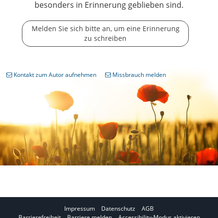
besonders in Erinnerung geblieben sind.
Melden Sie sich bitte an, um eine Erinnerung
zu schreiben
Kontakt zum Autor aufnehmen
Missbrauch melden
Impressum
Datenschutz
AGB
I
Barrierefreiheit
Barriere melden
Accessibility-Modus aktivieren