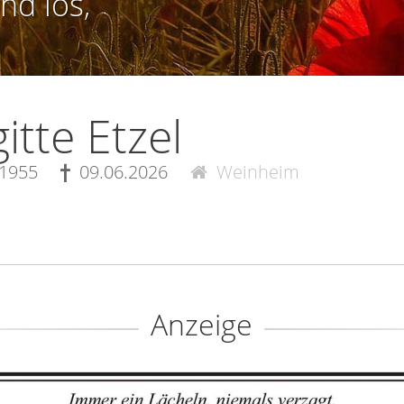
nd los,
gitte Etzel
.1955
09.06.2026
Weinheim
Anzeige