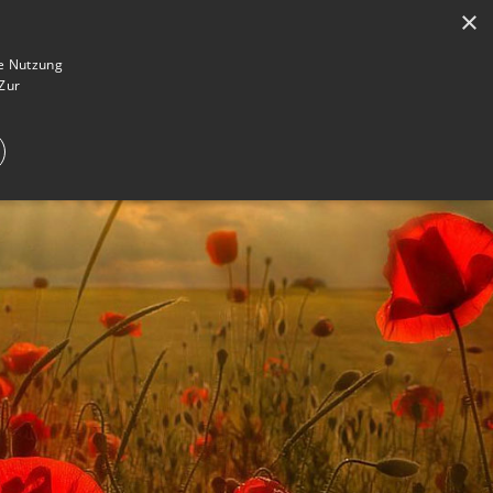
×
en
Registrieren
Gedenkseite gestalten
ie Nutzung
Zur
E IM TRAUERFALL
WAS IST EINE GEDENKSEITE