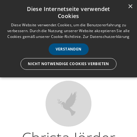
×
Anmelden
Registrieren
Diese Internetseite verwendet
Cookies
M
e
Diese Website verwendet Cookies, um die Benutzererfahrung zu
verbessern. Durch die Nutzung unserer Website akzeptieren Sie alle
n
Cookies gemäß unserer Cookie-Richtlinie.
Zur Datenschutzerklärung
Wir lassen nur die Hand los,
ü
nicht den Menschen.
VERSTANDEN
NICHT NOTWENDIGE COOKIES VERBIETEN