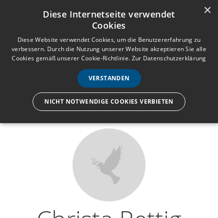
×
Anmelden
Registrieren
Diese Internetseite verwendet
Cookies
M
e
Diese Website verwendet Cookies, um die Benutzererfahrung zu
verbessern. Durch die Nutzung unserer Website akzeptieren Sie alle
n
Cookies gemäß unserer Cookie-Richtlinie.
Zur Datenschutzerklärung
Wir lassen nur die Hand los,
ü
nicht den Menschen.
VERSTANDEN
NICHT NOTWENDIGE COOKIES VERBIETEN