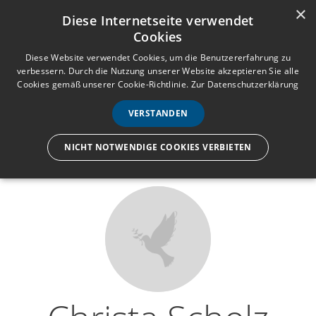
×
Anmelden
Registrieren
Diese Internetseite verwendet
Cookies
M
e
Diese Website verwendet Cookies, um die Benutzererfahrung zu
verbessern. Durch die Nutzung unserer Website akzeptieren Sie alle
n
Cookies gemäß unserer Cookie-Richtlinie.
Zur Datenschutzerklärung
Wir lassen nur die Hand los,
ü
nicht den Menschen.
VERSTANDEN
NICHT NOTWENDIGE COOKIES VERBIETEN