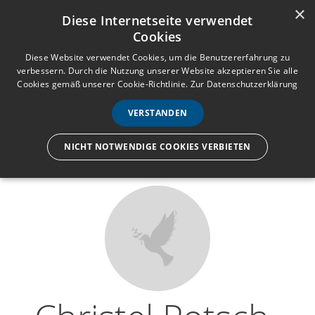
×
Anmelden
Registrieren
Diese Internetseite verwendet
Cookies
M
e
Diese Website verwendet Cookies, um die Benutzererfahrung zu
verbessern. Durch die Nutzung unserer Website akzeptieren Sie alle
n
Cookies gemäß unserer Cookie-Richtlinie.
Zur Datenschutzerklärung
Wir lassen nur die Hand los,
ü
nicht den Menschen.
VERSTANDEN
NICHT NOTWENDIGE COOKIES VERBIETEN