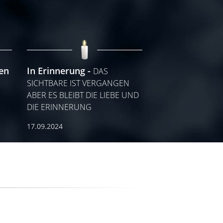
en
In Erinnerung
DAS
SICHTBARE IST VERGANGEN
ABER ES BLEIBT DIE LIEBE UND
DIE ERINNERUNG
17.09.2024