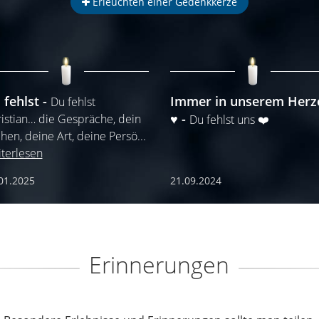
Erleuchten einer Gedenkkerze
 fehlst
Immer in unserem Herz
Du fehlst
♥️
istian… die Gespräche, dein
Du fehlst uns ❤️
hen, deine Art, deine Persö
...
terlesen
01.2025
21.09.2024
Erinnerungen