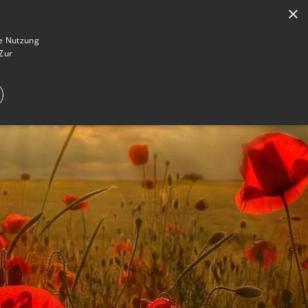
×
en
Registrieren
Gedenkseite gestalten
ie Nutzung
Zur
E IM TRAUERFALL
WAS IST EINE GEDENKSEITE