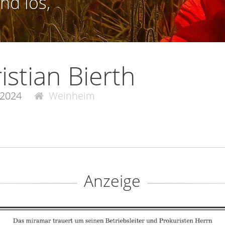
nd los,
istian Bierth
.2024
Weinheim
Anzeige