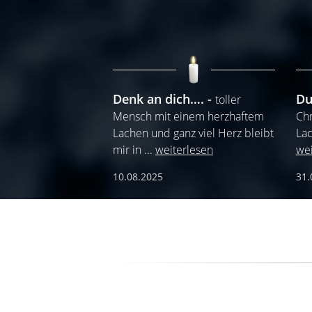
Denk an dich….
Du
toller
Mensch mit einem herzhaftem
Chr
Lachen und ganz viel Herz bleibt
Lac
mir in
...
weiterlesen
wei
10.08.2025
31.