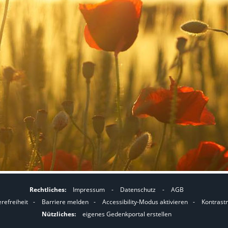
Rechtliches:
Impressum
-
Datenschutz
-
AGB
I
I
erefreiheit
-
Barriere melden
-
Accessibility-Modus aktivieren
-
Kontrast
m
m
Nützliches:
eigenes Gedenkportal erstellen
A
K