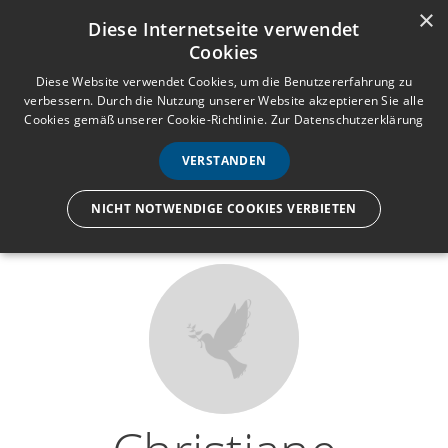
×
Anmelden
Registrieren
Diese Internetseite verwendet
Cookies
M
e
Diese Website verwendet Cookies, um die Benutzererfahrung zu
verbessern. Durch die Nutzung unserer Website akzeptieren Sie alle
n
Cookies gemäß unserer Cookie-Richtlinie.
Zur Datenschutzerklärung
Wir lassen nur die Hand los,
ü
nicht den Menschen.
VERSTANDEN
NICHT NOTWENDIGE COOKIES VERBIETEN