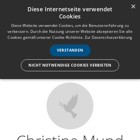
×
Anmelden
Registrieren
Diese Internetseite verwendet
Cookies
M
e
Diese Website verwendet Cookies, um die Benutzererfahrung zu
verbessern. Durch die Nutzung unserer Website akzeptieren Sie alle
n
Cookies gemäß unserer Cookie-Richtlinie.
Zur Datenschutzerklärung
Wir lassen nur die Hand los,
ü
nicht den Menschen.
VERSTANDEN
NICHT NOTWENDIGE COOKIES VERBIETEN