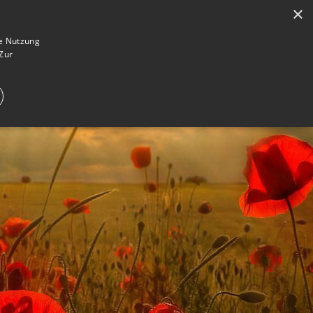
×
en
Registrieren
Gedenkseite gestalten
ie Nutzung
Zur
E IM TRAUERFALL
WAS IST EINE GEDENKSEITE