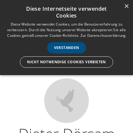
×
Anmelden
Registrieren
Diese Internetseite verwendet
Cookies
M
e
Diese Website verwendet Cookies, um die Benutzererfahrung zu
verbessern. Durch die Nutzung unserer Website akzeptieren Sie alle
n
Cookies gemäß unserer Cookie-Richtlinie.
Zur Datenschutzerklärung
Wir lassen nur die Hand los,
ü
nicht den Menschen.
VERSTANDEN
NICHT NOTWENDIGE COOKIES VERBIETEN