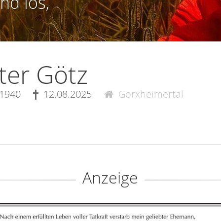
nd los,
ter Götz
.1940
12.08.2025
Gorxheimertal
Anzeige