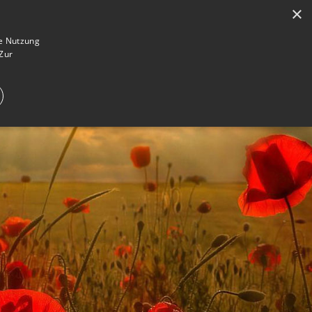
×
en
Registrieren
Gedenkseite gestalten
ie Nutzung
Zur
E IM TRAUERFALL
WAS IST EINE GEDENKSEITE