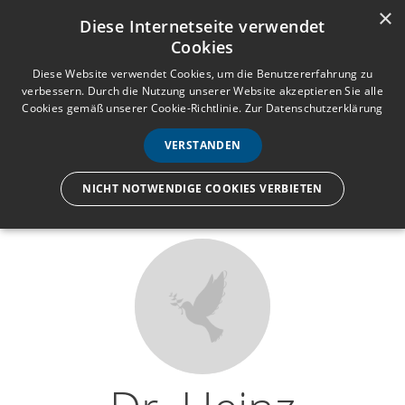
×
Anmelden
Registrieren
Diese Internetseite verwendet
Cookies
M
e
Diese Website verwendet Cookies, um die Benutzererfahrung zu
verbessern. Durch die Nutzung unserer Website akzeptieren Sie alle
n
Cookies gemäß unserer Cookie-Richtlinie.
Zur Datenschutzerklärung
Wir lassen nur die Hand los,
ü
nicht den Menschen.
VERSTANDEN
NICHT NOTWENDIGE COOKIES VERBIETEN