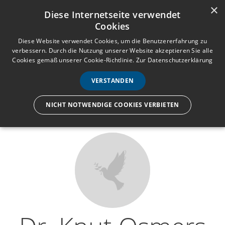
×
Anmelden
Registrieren
Diese Internetseite verwendet
Cookies
M
e
Diese Website verwendet Cookies, um die Benutzererfahrung zu
verbessern. Durch die Nutzung unserer Website akzeptieren Sie alle
n
Cookies gemäß unserer Cookie-Richtlinie.
Zur Datenschutzerklärung
Wir lassen nur die Hand los,
ü
nicht den Menschen.
VERSTANDEN
NICHT NOTWENDIGE COOKIES VERBIETEN