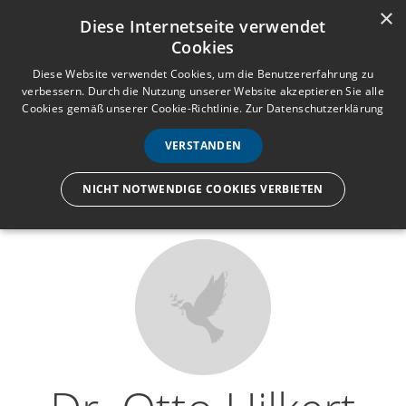
×
Anmelden
Registrieren
Diese Internetseite verwendet
Cookies
M
e
Diese Website verwendet Cookies, um die Benutzererfahrung zu
verbessern. Durch die Nutzung unserer Website akzeptieren Sie alle
n
Cookies gemäß unserer Cookie-Richtlinie.
Zur Datenschutzerklärung
Wir lassen nur die Hand los,
ü
nicht den Menschen.
VERSTANDEN
NICHT NOTWENDIGE COOKIES VERBIETEN