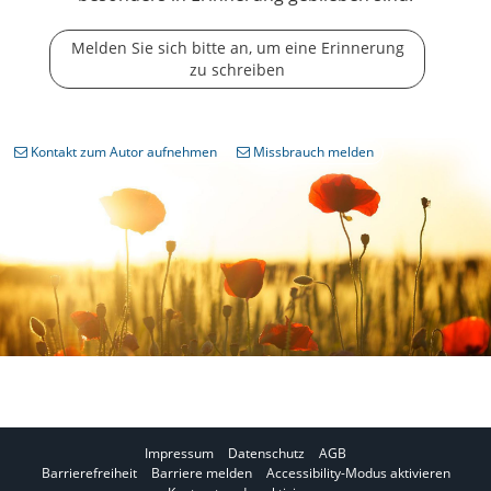
Melden Sie sich bitte an, um eine Erinnerung
zu schreiben
Kontakt zum Autor aufnehmen
Missbrauch melden
Impressum
Datenschutz
AGB
I
Barrierefreiheit
Barriere melden
Accessibility-Modus aktivieren