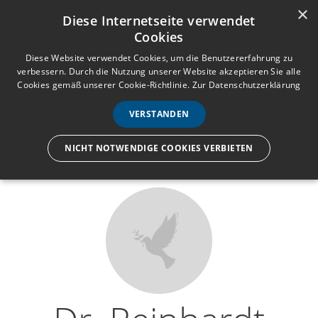
×
Anmelden
Registrieren
Diese Internetseite verwendet
Cookies
M
e
Diese Website verwendet Cookies, um die Benutzererfahrung zu
verbessern. Durch die Nutzung unserer Website akzeptieren Sie alle
n
Cookies gemäß unserer Cookie-Richtlinie.
Zur Datenschutzerklärung
Wir lassen nur die Hand los,
ü
nicht den Menschen.
VERSTANDEN
NICHT NOTWENDIGE COOKIES VERBIETEN