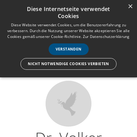
×
Anmelden
Registrieren
Diese Internetseite verwendet
Cookies
M
e
Diese Website verwendet Cookies, um die Benutzererfahrung zu
verbessern. Durch die Nutzung unserer Website akzeptieren Sie alle
n
Cookies gemäß unserer Cookie-Richtlinie.
Zur Datenschutzerklärung
Wir lassen nur die Hand los,
ü
nicht den Menschen.
VERSTANDEN
NICHT NOTWENDIGE COOKIES VERBIETEN