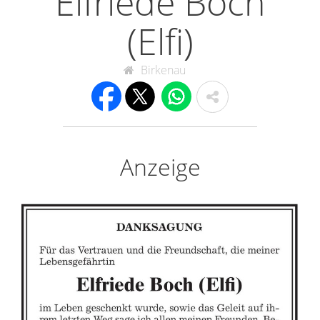
Elfriede Boch
(Elfi)
Birkenau
Anzeige