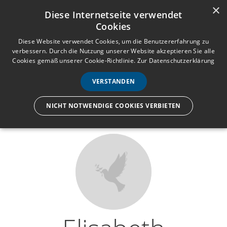
×
Anmelden
Registrieren
Diese Internetseite verwendet
Cookies
M
e
Diese Website verwendet Cookies, um die Benutzererfahrung zu
verbessern. Durch die Nutzung unserer Website akzeptieren Sie alle
n
Cookies gemäß unserer Cookie-Richtlinie.
Zur Datenschutzerklärung
Wir lassen nur die Hand los,
ü
nicht den Menschen.
VERSTANDEN
NICHT NOTWENDIGE COOKIES VERBIETEN