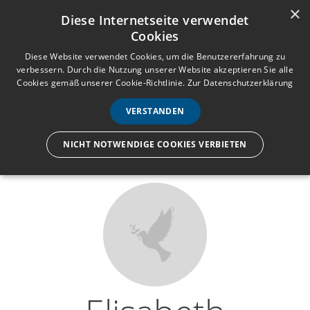
×
Anmelden
Registrieren
Diese Internetseite verwendet
Cookies
M
e
Diese Website verwendet Cookies, um die Benutzererfahrung zu
verbessern. Durch die Nutzung unserer Website akzeptieren Sie alle
n
Cookies gemäß unserer Cookie-Richtlinie.
Zur Datenschutzerklärung
Wir lassen nur die Hand los,
ü
nicht den Menschen.
VERSTANDEN
NICHT NOTWENDIGE COOKIES VERBIETEN