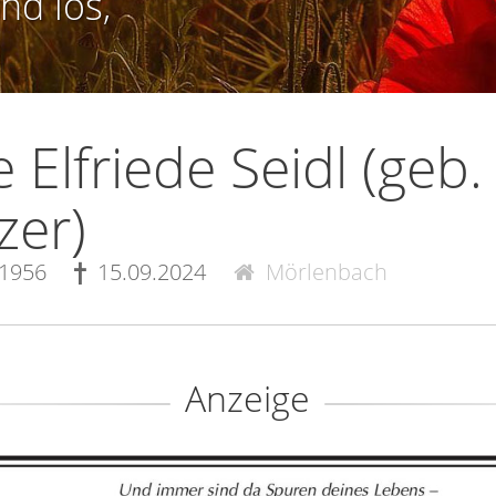
nd los,
e Elfriede Seidl (geb.
zer)
.1956
15.09.2024
Mörlenbach
Anzeige