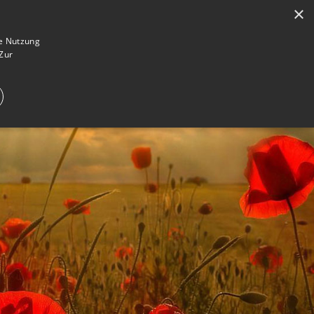
×
en
Registrieren
Gedenkseite gestalten
ie Nutzung
Zur
E IM TRAUERFALL
WAS IST EINE GEDENKSEITE