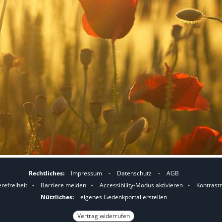
Rechtliches:
Impressum
-
Datenschutz
-
AGB
I
I
erefreiheit
-
Barriere melden
-
Accessibility-Modus aktivieren
-
Kontrast
m
m
Nützliches:
eigenes Gedenkportal erstellen
A
K
Vertrag widerrufen
c
o