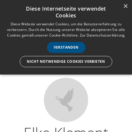
×
Anmelden
Registrieren
Diese Internetseite verwendet
Cookies
M
e
Diese Website verwendet Cookies, um die Benutzererfahrung zu
verbessern. Durch die Nutzung unserer Website akzeptieren Sie alle
n
Cookies gemäß unserer Cookie-Richtlinie.
Zur Datenschutzerklärung
Wir lassen nur die Hand los,
ü
nicht den Menschen.
VERSTANDEN
NICHT NOTWENDIGE COOKIES VERBIETEN