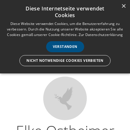
×
Anmelden
Registrieren
Diese Internetseite verwendet
Cookies
M
e
Diese Website verwendet Cookies, um die Benutzererfahrung zu
verbessern. Durch die Nutzung unserer Website akzeptieren Sie alle
n
Cookies gemäß unserer Cookie-Richtlinie.
Zur Datenschutzerklärung
Wir lassen nur die Hand los,
ü
nicht den Menschen.
VERSTANDEN
NICHT NOTWENDIGE COOKIES VERBIETEN