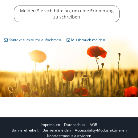
Melden Sie sich bitte an, um eine Erinnerung
zu schreiben
Kontakt zum Autor aufnehmen
Missbrauch melden
Impressum
Datenschutz
AGB
I
Barrierefreiheit
Barriere melden
Accessibility-Modus aktivieren
I
m
Kontrastmodus aktivieren