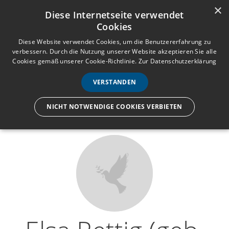
×
Anmelden
Registrieren
Diese Internetseite verwendet
Cookies
M
e
Diese Website verwendet Cookies, um die Benutzererfahrung zu
verbessern. Durch die Nutzung unserer Website akzeptieren Sie alle
n
Cookies gemäß unserer Cookie-Richtlinie.
Zur Datenschutzerklärung
Wir lassen nur die Hand los,
ü
nicht den Menschen.
VERSTANDEN
NICHT NOTWENDIGE COOKIES VERBIETEN