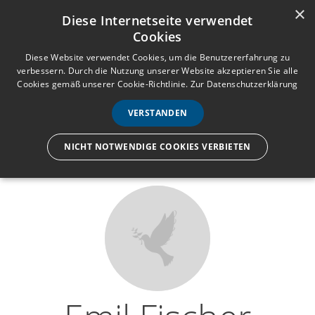
×
Anmelden
Registrieren
Diese Internetseite verwendet
Cookies
M
e
Diese Website verwendet Cookies, um die Benutzererfahrung zu
verbessern. Durch die Nutzung unserer Website akzeptieren Sie alle
n
Cookies gemäß unserer Cookie-Richtlinie.
Zur Datenschutzerklärung
Wir lassen nur die Hand los,
ü
nicht den Menschen.
VERSTANDEN
NICHT NOTWENDIGE COOKIES VERBIETEN