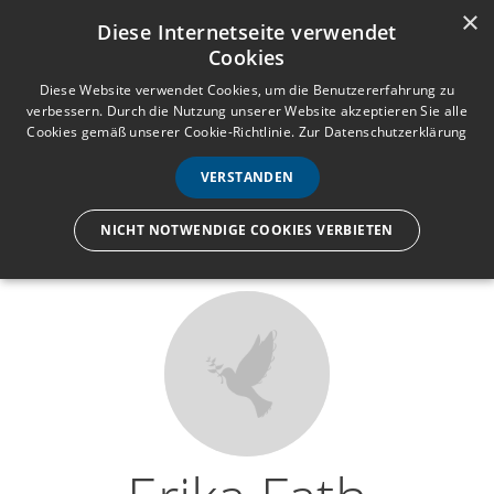
×
Anmelden
Registrieren
Diese Internetseite verwendet
Cookies
M
e
Diese Website verwendet Cookies, um die Benutzererfahrung zu
verbessern. Durch die Nutzung unserer Website akzeptieren Sie alle
n
Cookies gemäß unserer Cookie-Richtlinie.
Zur Datenschutzerklärung
Wir lassen nur die Hand los,
ü
nicht den Menschen.
VERSTANDEN
NICHT NOTWENDIGE COOKIES VERBIETEN