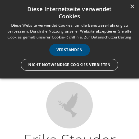
×
Anmelden
Registrieren
Diese Internetseite verwendet
Cookies
M
e
Diese Website verwendet Cookies, um die Benutzererfahrung zu
verbessern. Durch die Nutzung unserer Website akzeptieren Sie alle
n
Cookies gemäß unserer Cookie-Richtlinie.
Zur Datenschutzerklärung
Wir lassen nur die Hand los,
ü
nicht den Menschen.
VERSTANDEN
NICHT NOTWENDIGE COOKIES VERBIETEN