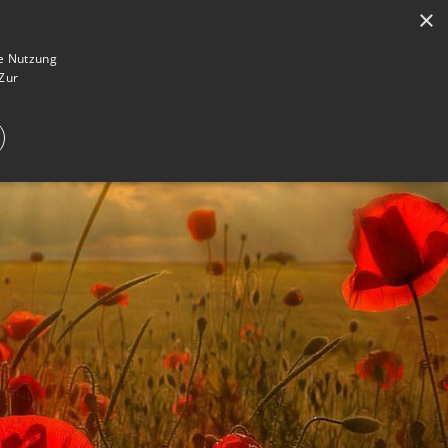
×
en
Registrieren
Gedenkseite gestalten
ie Nutzung
Zur
E IM TRAUERFALL
WAS IST EINE GEDENKSEITE