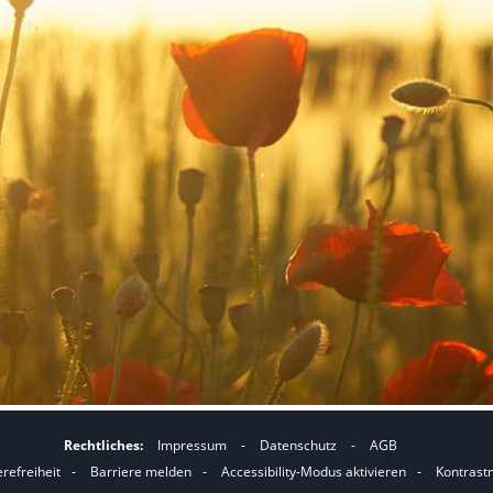
Rechtliches:
Impressum
-
Datenschutz
-
AGB
I
I
erefreiheit
-
Barriere melden
-
Accessibility-Modus aktivieren
-
Kontrast