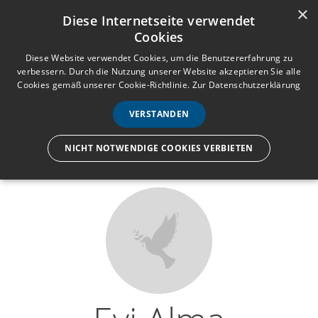
×
Anmelden
Registrieren
Diese Internetseite verwendet
Cookies
M
e
Diese Website verwendet Cookies, um die Benutzererfahrung zu
verbessern. Durch die Nutzung unserer Website akzeptieren Sie alle
n
Cookies gemäß unserer Cookie-Richtlinie.
Zur Datenschutzerklärung
Wir lassen nur die Hand los,
ü
nicht den Menschen.
VERSTANDEN
NICHT NOTWENDIGE COOKIES VERBIETEN