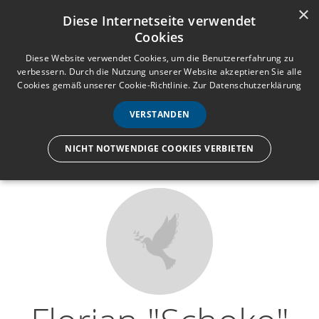
×
Anmelden
Registrieren
Diese Internetseite verwendet
Cookies
M
e
Diese Website verwendet Cookies, um die Benutzererfahrung zu
verbessern. Durch die Nutzung unserer Website akzeptieren Sie alle
n
Cookies gemäß unserer Cookie-Richtlinie.
Zur Datenschutzerklärung
Wir lassen nur die Hand los,
ü
nicht den Menschen.
VERSTANDEN
NICHT NOTWENDIGE COOKIES VERBIETEN