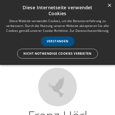
×
Anmelden
Registrieren
Diese Internetseite verwendet
Cookies
M
e
Diese Website verwendet Cookies, um die Benutzererfahrung zu
verbessern. Durch die Nutzung unserer Website akzeptieren Sie alle
n
Cookies gemäß unserer Cookie-Richtlinie.
Zur Datenschutzerklärung
Wir lassen nur die Hand los,
ü
nicht den Menschen.
VERSTANDEN
NICHT NOTWENDIGE COOKIES VERBIETEN