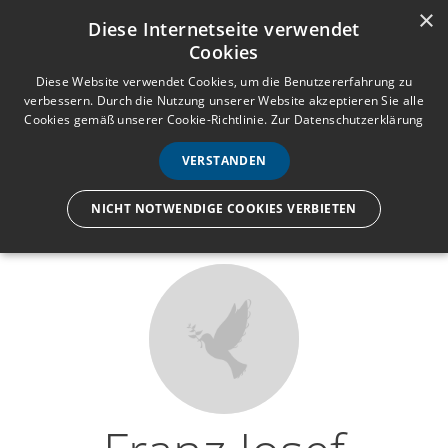
×
Anmelden
Registrieren
Diese Internetseite verwendet
Cookies
M
e
Diese Website verwendet Cookies, um die Benutzererfahrung zu
verbessern. Durch die Nutzung unserer Website akzeptieren Sie alle
n
Cookies gemäß unserer Cookie-Richtlinie.
Zur Datenschutzerklärung
Wir lassen nur die Hand los,
ü
nicht den Menschen.
VERSTANDEN
NICHT NOTWENDIGE COOKIES VERBIETEN