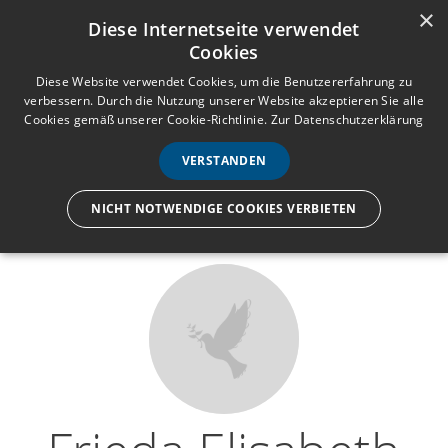
×
Anmelden
Registrieren
Diese Internetseite verwendet
Cookies
M
e
Diese Website verwendet Cookies, um die Benutzererfahrung zu
verbessern. Durch die Nutzung unserer Website akzeptieren Sie alle
n
Cookies gemäß unserer Cookie-Richtlinie.
Zur Datenschutzerklärung
Wir lassen nur die Hand los,
ü
nicht den Menschen.
VERSTANDEN
NICHT NOTWENDIGE COOKIES VERBIETEN