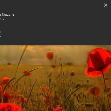
×
en
Registrieren
Gedenkseite gestalten
ie Nutzung
Zur
E IM TRAUERFALL
WAS IST EINE GEDENKSEITE