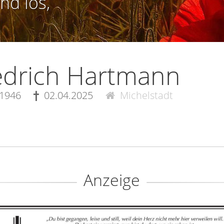
nd los,
edrich Hartmann
.1946
02.04.2025
Michelstadt
Anzeige