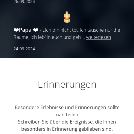
26.09.2024
❤️Papa ❤️
„Ich bin nicht tot, ich tausche nur die
Räume, ich leb‘ in euch und geh‘
...
weiterlesen
24.09.2024
Erinnerungen
Besondere Erlebnisse und Erinnerungen sollte
man teilen.
Schreiben Sie über die Ereignisse, die Ihnen
besonders in Erinnerung geblieben sind.