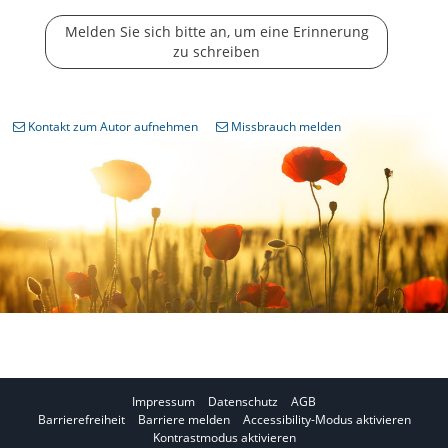
Melden Sie sich bitte an, um eine Erinnerung
zu schreiben
Kontakt zum Autor aufnehmen
Missbrauch melden
Impressum
Datenschutz
AGB
I
Barrierefreiheit
Barriere melden
Accessibility-Modus aktivieren
I
m
Kontrastmodus aktivieren