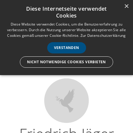
×
Anmelden
Registrieren
Diese Internetseite verwendet
Cookies
M
e
Diese Website verwendet Cookies, um die Benutzererfahrung zu
verbessern. Durch die Nutzung unserer Website akzeptieren Sie alle
n
Cookies gemäß unserer Cookie-Richtlinie.
Zur Datenschutzerklärung
Wir lassen nur die Hand los,
ü
nicht den Menschen.
VERSTANDEN
NICHT NOTWENDIGE COOKIES VERBIETEN