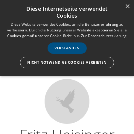
×
Anmelden
Registrieren
Diese Internetseite verwendet
Cookies
M
e
Diese Website verwendet Cookies, um die Benutzererfahrung zu
verbessern. Durch die Nutzung unserer Website akzeptieren Sie alle
n
Cookies gemäß unserer Cookie-Richtlinie.
Zur Datenschutzerklärung
Wir lassen nur die Hand los,
ü
nicht den Menschen.
VERSTANDEN
NICHT NOTWENDIGE COOKIES VERBIETEN