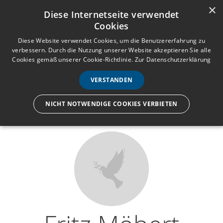
×
Anmelden
Registrieren
Diese Internetseite verwendet
Cookies
M
e
Diese Website verwendet Cookies, um die Benutzererfahrung zu
verbessern. Durch die Nutzung unserer Website akzeptieren Sie alle
n
Cookies gemäß unserer Cookie-Richtlinie.
Zur Datenschutzerklärung
Wir lassen nur die Hand los,
ü
nicht den Menschen.
VERSTANDEN
NICHT NOTWENDIGE COOKIES VERBIETEN