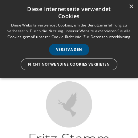
×
Anmelden
Registrieren
Diese Internetseite verwendet
Cookies
M
e
Diese Website verwendet Cookies, um die Benutzererfahrung zu
verbessern. Durch die Nutzung unserer Website akzeptieren Sie alle
n
Cookies gemäß unserer Cookie-Richtlinie.
Zur Datenschutzerklärung
Wir lassen nur die Hand los,
ü
nicht den Menschen.
VERSTANDEN
NICHT NOTWENDIGE COOKIES VERBIETEN