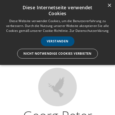
×
Anmelden
Registrieren
Diese Internetseite verwendet
Cookies
M
e
Diese Website verwendet Cookies, um die Benutzererfahrung zu
verbessern. Durch die Nutzung unserer Website akzeptieren Sie alle
n
Cookies gemäß unserer Cookie-Richtlinie.
Zur Datenschutzerklärung
Wir lassen nur die Hand los,
ü
nicht den Menschen.
VERSTANDEN
NICHT NOTWENDIGE COOKIES VERBIETEN