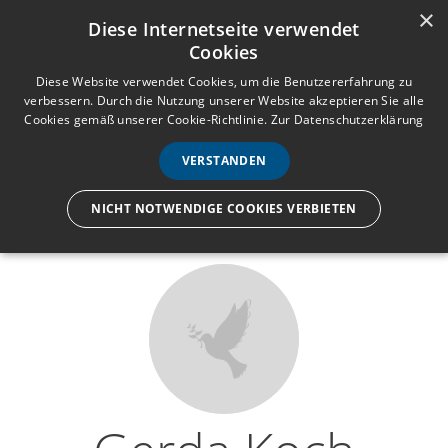
×
Anmelden
Registrieren
Diese Internetseite verwendet
Cookies
M
e
Diese Website verwendet Cookies, um die Benutzererfahrung zu
verbessern. Durch die Nutzung unserer Website akzeptieren Sie alle
n
Cookies gemäß unserer Cookie-Richtlinie.
Zur Datenschutzerklärung
Wir lassen nur die Hand los,
ü
nicht den Menschen.
VERSTANDEN
NICHT NOTWENDIGE COOKIES VERBIETEN