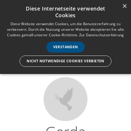
×
Anmelden
Registrieren
Diese Internetseite verwendet
Cookies
M
e
Diese Website verwendet Cookies, um die Benutzererfahrung zu
verbessern. Durch die Nutzung unserer Website akzeptieren Sie alle
n
Cookies gemäß unserer Cookie-Richtlinie.
Zur Datenschutzerklärung
Wir lassen nur die Hand los,
ü
nicht den Menschen.
VERSTANDEN
NICHT NOTWENDIGE COOKIES VERBIETEN