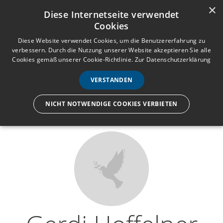
×
Anmelden
Registrieren
Diese Internetseite verwendet
Cookies
M
e
Diese Website verwendet Cookies, um die Benutzererfahrung zu
verbessern. Durch die Nutzung unserer Website akzeptieren Sie alle
n
Cookies gemäß unserer Cookie-Richtlinie.
Zur Datenschutzerklärung
Wir lassen nur die Hand los,
ü
nicht den Menschen.
VERSTANDEN
NICHT NOTWENDIGE COOKIES VERBIETEN