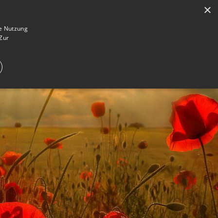
×
en
Registrieren
Gedenkseite gestalten
ie Nutzung
Zur
E IM TRAUERFALL
WAS IST EINE GEDENKSEITE