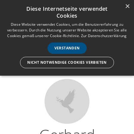
×
Anmelden
Registrieren
Diese Internetseite verwendet
Cookies
M
e
Diese Website verwendet Cookies, um die Benutzererfahrung zu
verbessern. Durch die Nutzung unserer Website akzeptieren Sie alle
n
Cookies gemäß unserer Cookie-Richtlinie.
Zur Datenschutzerklärung
Wir lassen nur die Hand los,
ü
nicht den Menschen.
VERSTANDEN
NICHT NOTWENDIGE COOKIES VERBIETEN