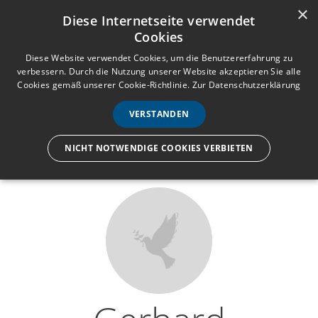
×
Anmelden
Registrieren
Diese Internetseite verwendet
Cookies
M
e
Diese Website verwendet Cookies, um die Benutzererfahrung zu
verbessern. Durch die Nutzung unserer Website akzeptieren Sie alle
n
Cookies gemäß unserer Cookie-Richtlinie.
Zur Datenschutzerklärung
Wir lassen nur die Hand los,
ü
nicht den Menschen.
VERSTANDEN
NICHT NOTWENDIGE COOKIES VERBIETEN